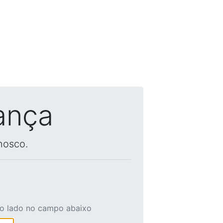
ança
nosco.
ao lado no campo abaixo