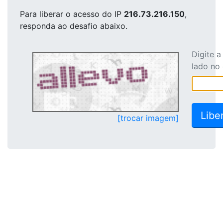
Para liberar o acesso
do IP
216.73.216.150
,
responda ao desafio abaixo.
Digite 
lado no
[trocar imagem]