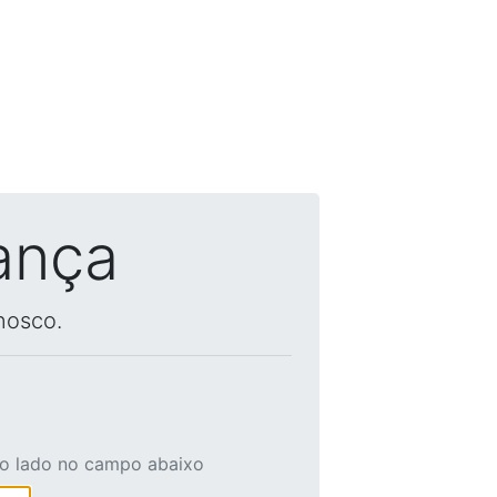
ança
nosco.
ao lado no campo abaixo